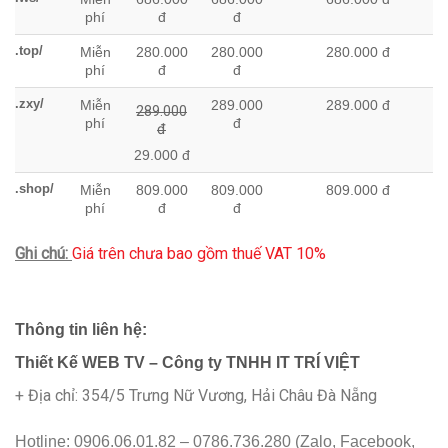
phí
đ
đ
.top/
Miễn
280.000
280.000
280.000 đ
phí
đ
đ
.zxy/
Miễn
289.000
289.000 đ
289.000
phí
đ
đ
29.000 đ
.shop/
Miễn
809.000
809.000
809.000 đ
phí
đ
đ
Ghi chú:
Giá trên chưa bao gồm thuế VAT 10%
Thông tin liên hệ:
Thiết Kế WEB TV – Công ty TNHH IT TRÍ VIỆT
+ Địa chỉ: 354/5 Trưng Nữ Vương, Hải Châu Đà Nẵng
Hotline: 0906.06.01.82 – 0786.736.280 (Zalo, Facebook,