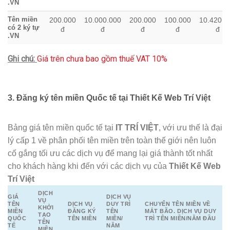
.VN
Tên miền
200.000
10.000.000
200.000
100.000
10.420.0
có 2 ký tự
đ
đ
đ
đ
đ
.VN
Ghi chú:
Giá trên chưa bao gồm thuế VAT 10%
3. Đăng ký tên miền Quốc tế tại Thiết Kế Web Trí Việt
Bảng giá tên miền quốc tế tại
IT TRÍ VIỆT
, với ưu thế là đại
lý cấp 1 về phân phối tên miền trên toàn thế giới nên luôn
cố gắng tối ưu các dịch vụ để mang lại giá thành tốt nhất
cho khách hàng khi đến với các dịch vụ của
Thiết Kế Web
Trí Việt
DỊCH
GIÁ
DỊCH VỤ
VỤ
TÊN
DỊCH VỤ
DUY TRÌ
CHUYỂN TÊN MIỀN VỀ
KHỞI
MIỀN
ĐĂNG KÝ
TÊN
MẮT BÃO. DỊCH VỤ DUY
TẠO
QUỐC
TÊN MIỀN
MIỀN/
TRÌ TÊN MIỀN/NĂM ĐẦU
TÊN
TẾ
NĂM
MIỀN