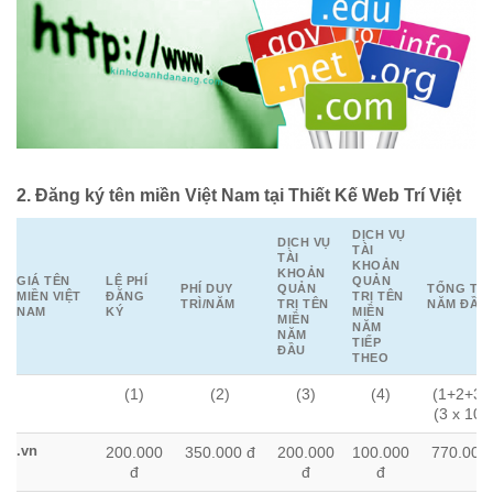
2. Đăng ký tên miền Việt Nam tại Thiết Kế Web Trí Việt
DỊCH VỤ
DỊCH VỤ
TÀI
TÀI
KHOẢN
KHOẢN
GIÁ TÊN
LỆ PHÍ
QUẢN
PHÍ DUY
QUẢN
TỔNG TIỀ
MIỀN VIỆT
ĐĂNG
TRỊ TÊN
TRÌ/NĂM
TRỊ TÊN
NĂM ĐẦU
NAM
KÝ
MIỀN
MIỀN
NĂM
NĂM
TIẾP
ĐẦU
THEO
GIÁ TÊN
LỆ PHÍ
PHÍ DUY
DỊCH VỤ
DỊCH VỤ
TỔNG TIỀ
(1)
(2)
(3)
(4)
(1+2+3)
MIỀN VIỆT
ĐĂNG
TRÌ/NĂM
TÀI
TÀI
NĂM ĐẦU
(3 x 10%
NAM
KÝ
KHOẢN
KHOẢN
QUẢN
QUẢN
TRỊ TÊN
TRỊ TÊN
.vn
200.000
350.000 đ
200.000
100.000
770.000
MIỀN
MIỀN
đ
đ
đ
NĂM
NĂM
ĐẦU
TIẾP