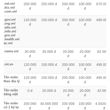
THEO
.net.vn/
200.000
250.000 đ
200.000
100.000
670.000
.biz.vn/
đ
đ
đ
.com.vn/
.gov.vn/
120.000
150.000 đ
200.000
100.000
490.000
.org.vn/
đ
đ
đ
.edu.vn/
.info.vn/
.pro.vn/
.health.vn/
ac.vn/
.name.vn/
30.000
30.000 đ
20.000
20.000
82.000 
đ
đ
đ
.int.vn
120.000
150.000 đ
200.000
100.000
490.000
đ
đ
đ
Tên miền
120.000
150.000 đ
200.000
100.000
490.000
theo địa lý
đ
đ
đ
Tên miền
0 đ
20.000 đ
20.000
20.000
42.000 
tiếng việt
đ
đ
Tên miền
200.000
40.000.000
200.000
100.000
4.0420.0
có 1 ký tự
đ
đ
đ
đ
đ