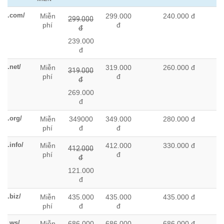
GIÁ
DỊCH
DỊCH VỤ
DỊCH VỤ
CHUYỂN TÊN MIỀN VỀ
.com/
Miễn
299.000
240.000 đ
TÊN
VỤ
ĐĂNG KÝ
DUY TRÌ
MẮT BÃO. DỊCH VỤ DUY
299.000
phí
đ
MIỀN
KHỞI
TÊN MIỀN
TÊN
TRÌ TÊN MIỀN/NĂM ĐẦU
đ
QUỐC
TẠO
MIỀN/
TẾ
TÊN
NĂM
239.000
MIỀN
đ
.net/
Miễn
319.000
260.000 đ
319.000
phí
đ
đ
269.000
đ
.org/
Miễn
349000
349.000
280.000 đ
phí
đ
đ
.info/
Miễn
412.000
330.000 đ
412.000
phí
đ
đ
121.000
đ
.biz/
Miễn
435.000
435.000
435.000 đ
phí
đ
đ
.ws/
Miễn
686.000
686.000
686.000 đ