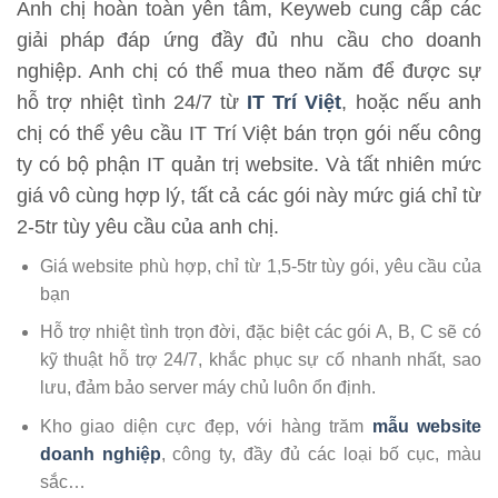
Anh chị hoàn toàn yên tâm, Keyweb cung cấp các
giải pháp đáp ứng đầy đủ nhu cầu cho doanh
nghiệp. Anh chị có thể mua theo năm để được sự
hỗ trợ nhiệt tình 24/7 từ
IT Trí Việt
, hoặc nếu anh
chị có thể yêu cầu IT Trí Việt bán trọn gói nếu công
ty có bộ phận IT quản trị website. Và tất nhiên mức
giá vô cùng hợp lý, tất cả các gói này mức giá chỉ từ
2-5tr tùy yêu cầu của anh chị.
Giá website phù hợp, chỉ từ 1,5-5tr tùy gói, yêu cầu của
bạn
Hỗ trợ nhiệt tình trọn đời, đặc biệt các gói A, B, C sẽ có
kỹ thuật hỗ trợ 24/7, khắc phục sự cố nhanh nhất, sao
lưu, đảm bảo server máy chủ luôn ổn định.
Kho giao diện cực đẹp, với hàng trăm
mẫu website
doanh nghiệp
, công ty, đầy đủ các loại bố cục, màu
sắc…