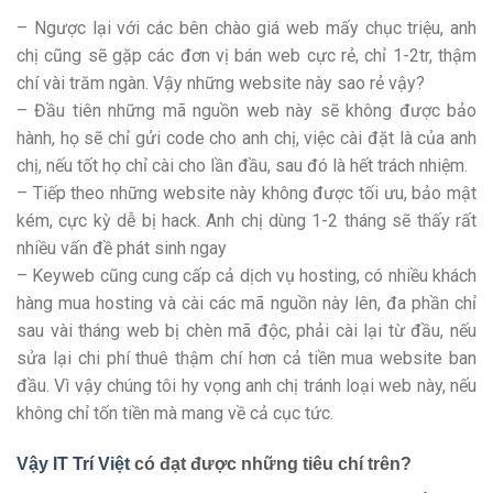
– Ngược lại với các bên chào giá web mấy chục triệu, anh
chị cũng sẽ gặp các đơn vị bán web cực rẻ, chỉ 1-2tr, thậm
chí vài trăm ngàn. Vậy những website này sao rẻ vậy?
– Đầu tiên những mã nguồn web này sẽ không được bảo
hành, họ sẽ chỉ gửi code cho anh chị, việc cài đặt là của anh
chị, nếu tốt họ chỉ cài cho lần đầu, sau đó là hết trách nhiệm.
– Tiếp theo những website này không được tối ưu, bảo mật
kém, cực kỳ dễ bị hack. Anh chị dùng 1-2 tháng sẽ thấy rất
nhiều vấn đề phát sinh ngay
– Keyweb cũng cung cấp cả dịch vụ hosting, có nhiều khách
hàng mua hosting và cài các mã nguồn này lên, đa phần chỉ
sau vài tháng web bị chèn mã độc, phải cài lại từ đầu, nếu
sửa lại chi phí thuê thậm chí hơn cả tiền mua website ban
đầu. Vì vậy chúng tôi hy vọng anh chị tránh loại web này, nếu
không chỉ tốn tiền mà mang về cả cục tức.
Vậy IT Trí Việt
có đạt được những tiêu chí trên?