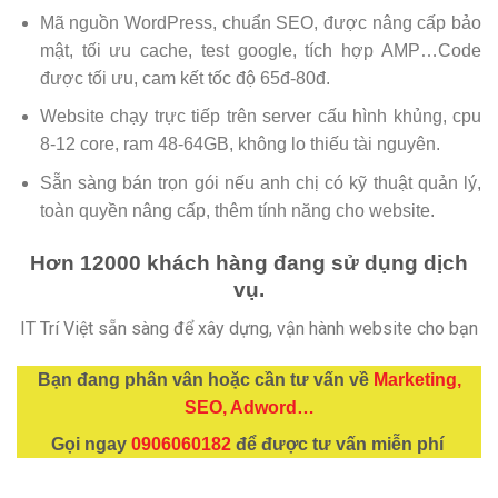
Mã nguồn WordPress, chuẩn SEO, được nâng cấp bảo
mật, tối ưu cache, test google, tích hợp AMP…Code
được tối ưu, cam kết tốc độ 65đ-80đ.
Website chạy trực tiếp trên server cấu hình khủng, cpu
8-12 core, ram 48-64GB, không lo thiếu tài nguyên.
Sẵn sàng bán trọn gói nếu anh chị có kỹ thuật quản lý,
toàn quyền nâng cấp, thêm tính năng cho website.
Hơn 12000 khách hàng đang sử dụng dịch
vụ.
IT Trí Việt sẵn sàng để xây dựng, vận hành website cho bạn
Bạn đang phân vân hoặc cần tư vấn về
Marketing,
SEO, Adword…
Gọi ngay
0906060182
để được tư vấn miễn phí