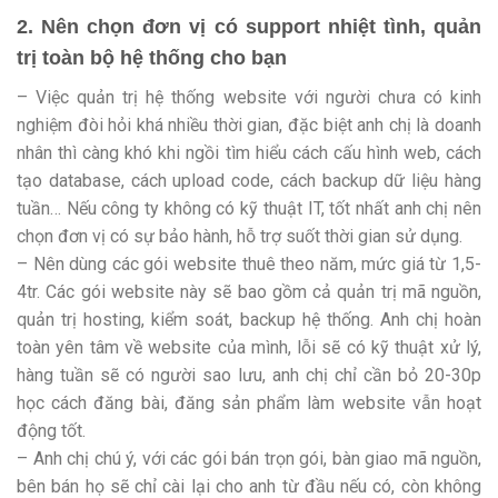
2. Nên chọn đơn vị có support nhiệt tình, quản
trị toàn bộ hệ thống cho bạn
– Việc quản trị hệ thống website với người chưa có kinh
nghiệm đòi hỏi khá nhiều thời gian, đặc biệt anh chị là doanh
nhân thì càng khó khi ngồi tìm hiểu cách cấu hình web, cách
tạo database, cách upload code, cách backup dữ liệu hàng
tuần… Nếu công ty không có kỹ thuật IT, tốt nhất anh chị nên
chọn đơn vị có sự bảo hành, hỗ trợ suốt thời gian sử dụng.
– Nên dùng các gói website thuê theo năm, mức giá từ 1,5-
4tr. Các gói website này sẽ bao gồm cả quản trị mã nguồn,
quản trị hosting, kiểm soát, backup hệ thống. Anh chị hoàn
toàn yên tâm về website của mình, lỗi sẽ có kỹ thuật xử lý,
hàng tuần sẽ có người sao lưu, anh chị chỉ cần bỏ 20-30p
học cách đăng bài, đăng sản phẩm làm website vẫn hoạt
động tốt.
– Anh chị chú ý, với các gói bán trọn gói, bàn giao mã nguồn,
bên bán họ sẽ chỉ cài lại cho anh từ đầu nếu có, còn không