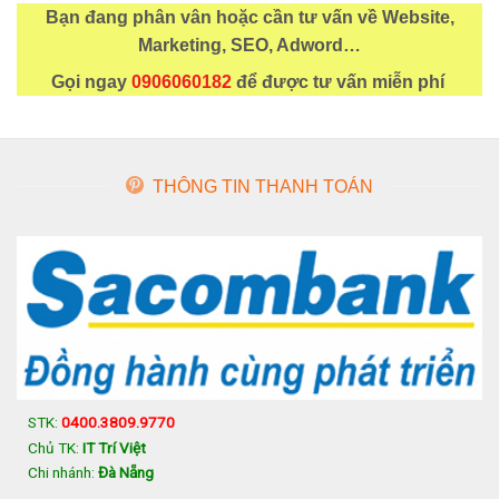
Bạn đang phân vân hoặc cần tư vấn về Website,
Marketing, SEO, Adword…
Gọi ngay
0906060182
để được tư vấn miễn phí
THÔNG TIN THANH TOÁN
STK:
0400.3809.9770
Chủ TK:
IT Trí Việt
Chi nhánh:
Đà Nẵng