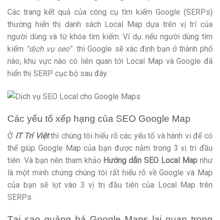
Các trang kết quả của công cụ tìm kiếm Google (SERPs)
thường hiển thị danh sách Local Map dựa trên vị trí của
người dùng và từ khóa tìm kiếm. Ví dụ: nếu người dùng tìm
kiếm
“dịch vụ seo”
thì Google sẽ xác định bạn ở thành phố
nào, khu vực nào có liên quan tới Local Map và Google đã
hiển thị SERP cục bộ sau đây:
Các yếu tố xếp hạng của SEO Google Map
Ở
IT Trí Việt
thì chúng tôi hiểu rõ các yếu tố và hành vi để có
thể giúp Google Map của bạn được nằm trong 3 vị trí đầu
tiên. Và bạn nên tham khảo
Hướng dẫn SEO Local Map
như
là một minh chứng chúng tôi rất hiểu rõ về Google và Map
của bạn sẽ lọt vào 3 vị trị đầu tiên của Local Map trên
SERPs.
Tại sao quảng bá Google Maps lại quan trọng