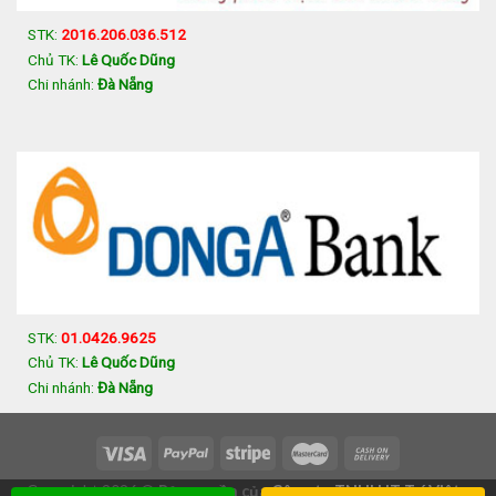
STK:
2016.206.036.512
Chủ TK:
Lê Quốc Dũng
Chi nhánh:
Đà Nẵng
STK:
01.0426.9625
Chủ TK:
Lê Quốc Dũng
Chi nhánh:
Đà Nẵng
Copyright 2026 ©
Bản quyền của
Công ty TNHH IT Trí Việt
-