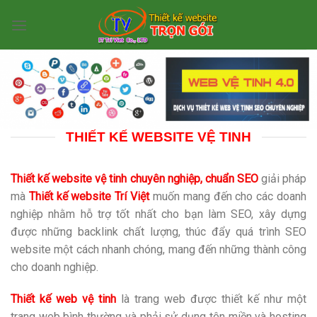
Skip
to
content
THIẾT KẾ WEBSITE VỆ TINH
Thiết kế website vệ tinh chuyên nghiệp, chuẩn SEO
giải pháp
mà
Thiết kế website Trí Việt
muốn mang đến cho các doanh
nghiệp nhằm hỗ trợ tốt nhất cho bạn làm SEO, xây dựng
được những backlink chất lượng, thúc đẩy quá trình SEO
website một cách nhanh chóng, mang đến những thành công
cho doanh nghiệp.
Thiết kế web vệ tinh
là trang web được thiết kế như một
trang web bình thường và phải sử dụng tên miền và hosting