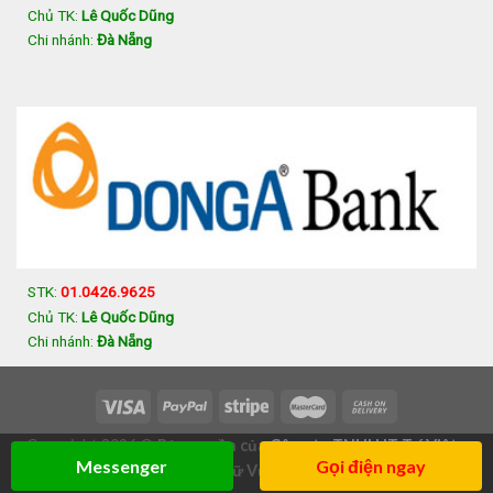
Chủ TK:
Lê Quốc Dũng
Chi nhánh:
Đà Nẵng
STK:
01.0426.9625
Chủ TK:
Lê Quốc Dũng
Chi nhánh:
Đà Nẵng
Copyright 2026 ©
Bản quyền của
Công ty TNHH IT Trí Việt
-
Messenger
Gọi điện ngay
354/5 Trưng Nữ Vương, Đà Nẵng