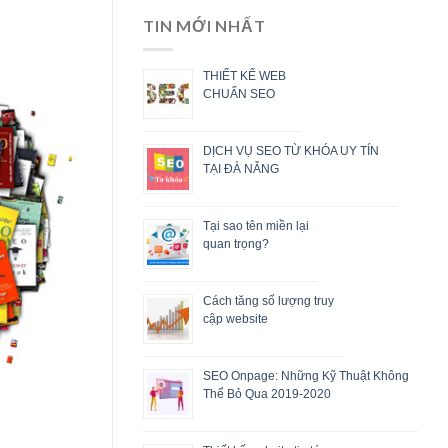
TIN MỚI NHẤT
THIẾT KẾ WEB
CHUẨN SEO
DỊCH VỤ SEO TỪ KHÓA UY TÍN
TẠI ĐÀ NẴNG
Tại sao tên miền lại
quan trọng?
Cách tăng số lượng truy
cập website
SEO Onpage: Những Kỹ Thuật Không
Thể Bỏ Qua 2019-2020