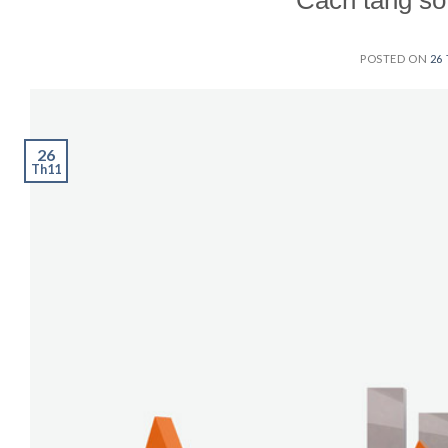
Cách tăng số
POSTED ON
26
26
Th11