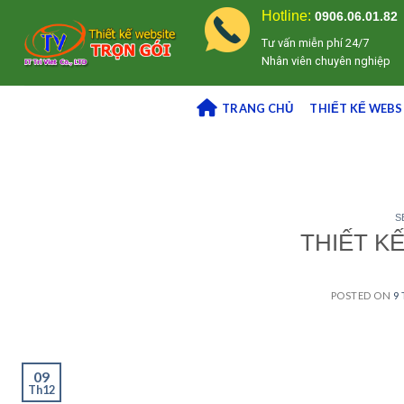
Skip
Hotline:
0906.06.01.82
to
Tư vấn miễn phí 24/7
content
Nhân viên chuyên nghiệp
TRANG CHỦ
THIẾT KẾ WEBS
S
THIẾT K
POSTED ON
9
09
Th12