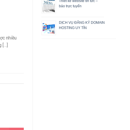
Thiết kế website tin tức –
báo trực tuyến
DỊCH VỤ ĐĂNG KÝ DOMAIN
HOSTING UY TÍN
ợc nhiều
 […]