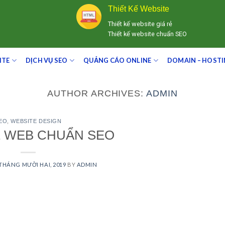
Thiết Kế Website
Thiết kế website giá rẻ
Thiết kế website chuẩn SEO
ITE
DỊCH VỤ SEO
QUẢNG CÁO ONLINE
DOMAIN – HOST
AUTHOR ARCHIVES:
ADMIN
EO
,
WEBSITE DESIGN
Ế WEB CHUẨN SEO
 THÁNG MƯỜI HAI, 2019
BY
ADMIN