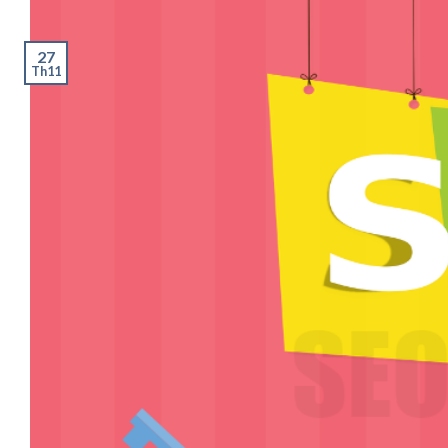
27
Th11