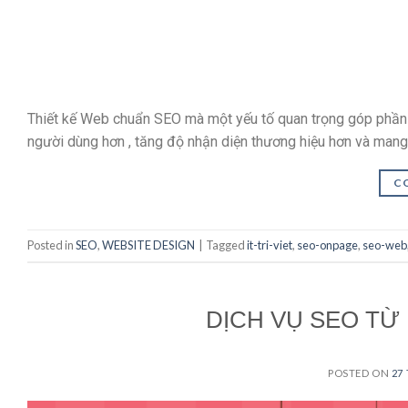
Thiết kế Web chuẩn SEO mà một yếu tố quan trọng góp phần đ
người dùng hơn , tăng độ nhận diện thương hiệu hơn và mang 
C
Posted in
SEO
,
WEBSITE DESIGN
|
Tagged
it-tri-viet
,
seo-onpage
,
seo-web
DỊCH VỤ SEO TỪ 
POSTED ON
27