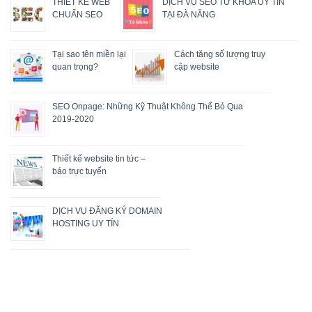
THIẾT KẾ WEB
DỊCH VỤ SEO TỪ KHÓA UY TÍN
CHUẨN SEO
TẠI ĐÀ NẴNG
Tại sao tên miền lại
Cách tăng số lượng truy
quan trọng?
cập website
SEO Onpage: Những Kỹ Thuật Không Thể Bỏ Qua
2019-2020
Thiết kế website tin tức –
báo trực tuyến
DỊCH VỤ ĐĂNG KÝ DOMAIN
HOSTING UY TÍN