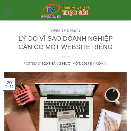
Skip
to
content
WEBSITE DESIGN
LÝ DO VÌ SAO DOANH NGHIỆP
CẦN CÓ MỘT WEBSITE RIÊNG
POSTED ON
20 THÁNG MƯỜI MỘT, 2019
BY
ADMIN
20
Th11