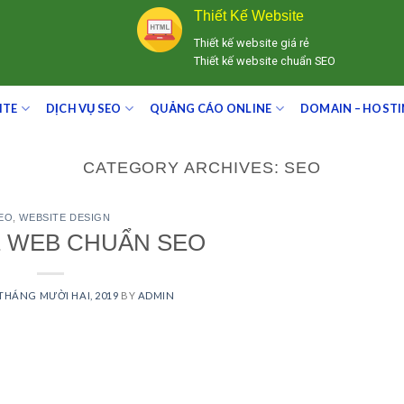
Thiết Kế Website
Thiết kế website giá rẻ
Thiết kế website chuẩn SEO
ITE
DỊCH VỤ SEO
QUẢNG CÁO ONLINE
DOMAIN – HOST
CATEGORY ARCHIVES:
SEO
EO
,
WEBSITE DESIGN
Ế WEB CHUẨN SEO
 THÁNG MƯỜI HAI, 2019
BY
ADMIN