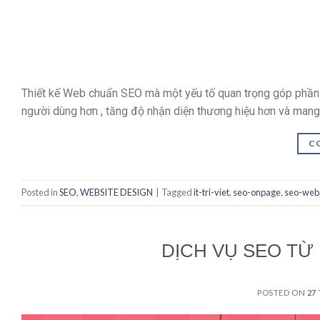
Thiết kế Web chuẩn SEO mà một yếu tố quan trọng góp phần đ
người dùng hơn , tăng độ nhận diện thương hiệu hơn và mang 
C
Posted in
SEO
,
WEBSITE DESIGN
|
Tagged
it-tri-viet
,
seo-onpage
,
seo-web
DỊCH VỤ SEO TỪ 
POSTED ON
27