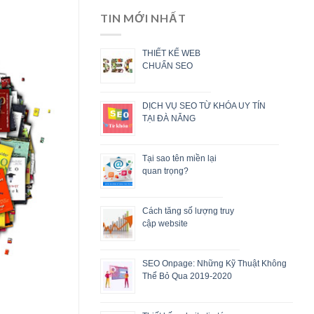
TIN MỚI NHẤT
THIẾT KẾ WEB
CHUẨN SEO
DỊCH VỤ SEO TỪ KHÓA UY TÍN
TẠI ĐÀ NẴNG
Tại sao tên miền lại
quan trọng?
Cách tăng số lượng truy
cập website
SEO Onpage: Những Kỹ Thuật Không
Thể Bỏ Qua 2019-2020