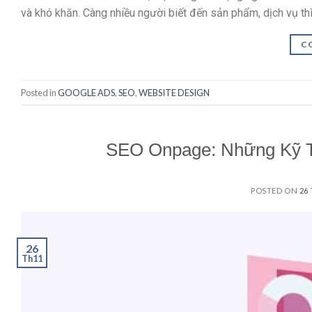
và khó khăn. Càng nhiều người biết đến sản phẩm, dịch vụ thì
C
Posted in
GOOGLE ADS
,
SEO
,
WEBSITE DESIGN
SEO Onpage: Những Kỹ T
POSTED ON
26
26
Th11