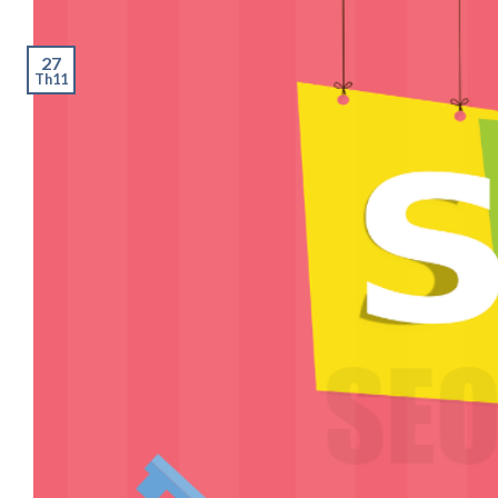
27
Th11