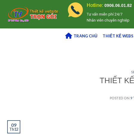
Skip
Hotline:
0906.06.01.82
to
Tư vấn miễn phí 24/7
content
Nhân viên chuyên nghiệp
TRANG CHỦ
THIẾT KẾ WEBS
S
THIẾT K
POSTED ON
9
09
Th12