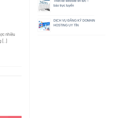
Thiết kế website tin tức –
báo trực tuyến
DỊCH VỤ ĐĂNG KÝ DOMAIN
HOSTING UY TÍN
ợc nhiều
 […]