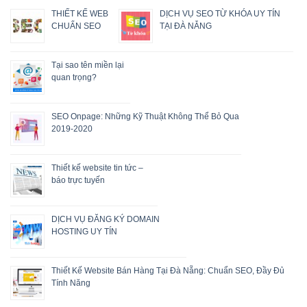
THIẾT KẾ WEB
DỊCH VỤ SEO TỪ KHÓA UY TÍN
CHUẨN SEO
TẠI ĐÀ NẴNG
Tại sao tên miền lại
quan trọng?
SEO Onpage: Những Kỹ Thuật Không Thể Bỏ Qua
2019-2020
Thiết kế website tin tức –
báo trực tuyến
DỊCH VỤ ĐĂNG KÝ DOMAIN
HOSTING UY TÍN
Thiết Kế Website Bán Hàng Tại Đà Nẵng: Chuẩn SEO, Đầy Đủ
Tính Năng