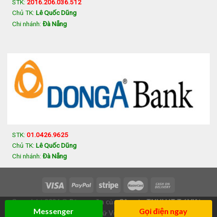
STK:
2016.206.036.512
Chủ TK:
Lê Quốc Dũng
Chi nhánh:
Đà Nẵng
STK:
01.0426.9625
Chủ TK:
Lê Quốc Dũng
Chi nhánh:
Đà Nẵng
Copyright 2026 ©
Bản quyền của
Công ty TNHH IT Trí Việt
-
Messenger
Gọi điện ngay
354/5 Trưng Nữ Vương, Đà Nẵng