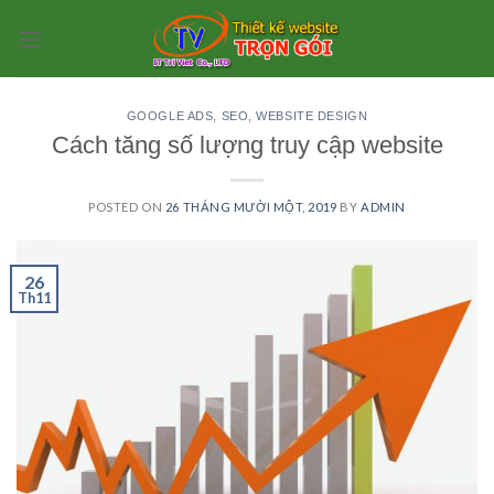
Skip
to
content
GOOGLE ADS
,
SEO
,
WEBSITE DESIGN
Cách tăng số lượng truy cập website
POSTED ON
26 THÁNG MƯỜI MỘT, 2019
BY
ADMIN
26
Th11